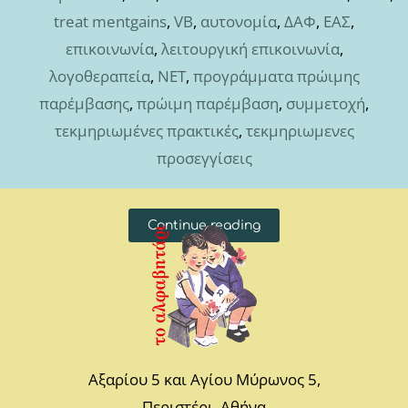
treat mentgains
,
VB
,
αυτονομία
,
ΔΑΦ
,
ΕΑΣ
,
επικοινωνία
,
λειτουργική επικοινωνία
,
λογοθεραπεία
,
ΝΕΤ
,
προγράμματα πρώιμης
παρέμβασης
,
πρώιμη παρέμβαση
,
συμμετοχή
,
τεκμηριωμένες πρακτικές
,
τεκμηριωμενες
προσεγγίσεις
Continue reading
Αξαρίου 5 και Αγίου Μύρωνος 5,
Περιστέρι, Αθήνα