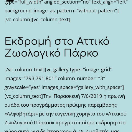
type=”full_width” angled_section=”no” text_align=”left”
background_image_as_pattern=”without_pattern”]
[vc_column][vc_column_text]
Εκδρομή στο Αττικό
Ζωολογικό Πάρκο
[/vc_column_text][vc_gallery type=”image_grid”
images=”793,791,801″ column_number=”3″
grayscale=”yes” images_space=”gallery_with_space”]
[vc_column_text]Την Παρασκευή 7/6/2019 η πρωινή
ομάδα του προγράμματος πρώιμης παρέμβασης
«Αλφαβητάρι» με την ευγενική χορηγία του «Αττικού
Ζωολογικού Πάρκου» πραγματοποίησε εκδρομή στο
χώρο αυτό, για δεύτερη χρονιά. Οι 7 μαθητές μας