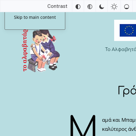
Contrast
Skip to main content
Το Αλφαβητ
Γρ
Μ
αμά και Μπαμπ
καλύτερος άν