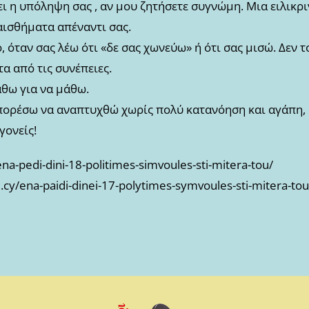
ι η υπόληψη σας , αν μου ζητήσετε συγνώμη. Μια ειλικρ
ισθήματα απέναντι σας.
 όταν σας λέω ότι «δε σας χωνεύω» ή ότι σας μισώ. Δεν τ
α από τις συνέπειες.
άθω για να μάθω.
πορέσω να αναπτυχθώ χωρίς πολύ κατανόηση και αγάπη, α
γονείς!
ena-pedi-dini-18-politimes-simvoules-sti-mitera-tou/
.cy/ena-paidi-dinei-17-polytimes-symvoules-sti-mitera-tou