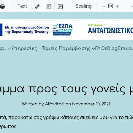
Text
Scaling
άρι
Υπηρεσίες
Τομείς Παρέμβασης
FAQs
Blog
Επικο
άμμα προς τους γονείς 
Written by
Alfavitari
on
November 10, 2021
.
ά, παρακάτω σας γράφω κάποιες σκέψεις μου για το πώς
θρωπος.