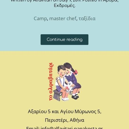
Written by
Alfavitari
on
July 9, 2019
. Posted in
Άρθρα
,
Εκδρομές
.
Camp
,
master chef
,
ταξίδια
Continue reading
Αξαρίου 5 και Αγίου Μύρωνος 5,
Περιστέρι, Αθήνα
Email: info@alfavitari-papakosta.gr