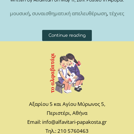
Written by
Alfavitari
on
May 17, 2019
. Posted in
Άρθρα
.
μουσική
,
συναισθηματική απελευθέρωση
,
τέχνες
Continue reading
Αξαρίου 5 και Αγίου Μύρωνος 5,
Περιστέρι, Αθήνα
Email: info@alfavitari-papakosta.gr
Τηλ.: 210 5760463