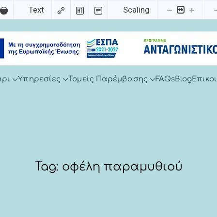
Text
Scaling
άρι
Υπηρεσίες
Τομείς Παρέμβασης
FAQs
Blog
Επικο
Tag:
οφέλη παραμυθιού