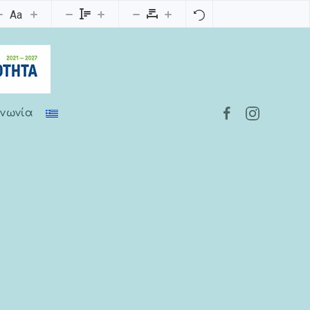
Aa
ινωνία