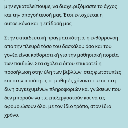
μην εγκαταλείπουμε, να διαχειριζόμαστε το άγχος
και την απογοήτευσή μας. Έτσι ενισχύεται η
αυτοεικόνα και η επίδοσή μας
Στην εκπαιδευτική πραγματικότητα, η ενθάρρυνση
από την πλευρά τόσο του δασκάλου όσο και του
γονέα είναι καθοριστική για την μαθησιακή πορεία
των παιδιών. Στα σχολεία όπου επικρατεί η
προσήλωση στην ύλη των βιβλίων, στις φωτοτυπίες
και στην ποσότητα, οι μαθητές χάνονται μέσα στη
δίνη συγκεχυμένων πληροφοριών και γνώσεων που
δεν μπορούν να τις επεξεργαστούν και να τις
αφομοιώσουν όλοι με τον ίδιο τρόπο, στον ίδιο
χρόνο.