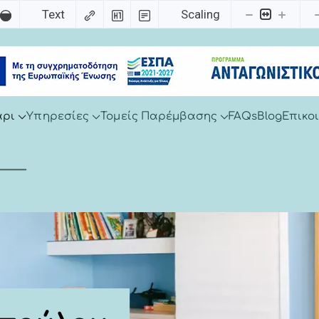
Text
Scaling
άρι
Υπηρεσίες
Τομείς Παρέμβασης
FAQs
Blog
Επικο