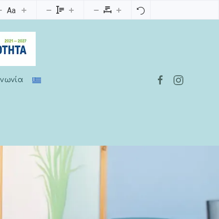
Aa
ινωνία