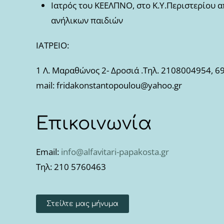
Iατρός του ΚΕΕΛΠΝΟ, στο Κ.Υ.Περιστερίου α
ανήλικων παιδιών
ΙΑΤΡΕΙΟ:
1 Λ. Μαραθώνος 2- Δροσιά .Τηλ. 2108004954, 
mail: fridakonstantopoulou@yahoo.gr
Επικοινωνία
Email:
info@alfavitari-papakosta.gr
Τηλ: 210 5760463
Στείλτε μας μήνυμα