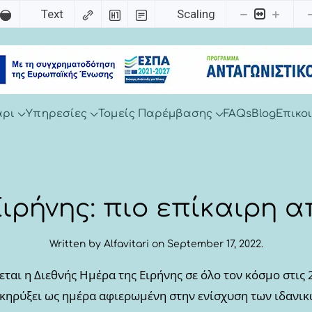
Text
Scaling
άρι
Υπηρεσίες
Τομείς Παρέμβασης
FAQs
Blog
Επικο
ιρήνης: πιο επίκαιρη απ
Written by
Alfavitari
on
September 17, 2022
.
εται η Διεθνής Ημέρα της Ειρήνης σε όλο τον κόσμο στις 
 κηρύξει ως ημέρα αφιερωμένη στην ενίσχυση των ιδανικώ