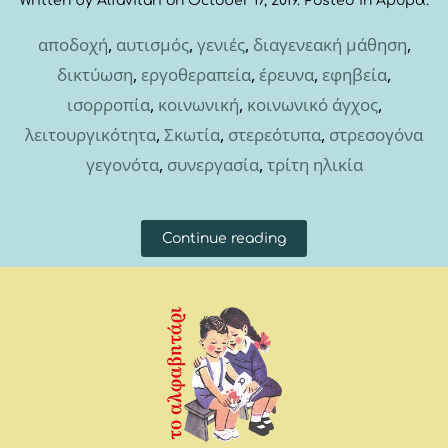
Written by
Alfavitari
on
October 17, 2019
. Posted in
Άρθρα
.
αποδοχή
,
αυτισμός
,
γενιές
,
διαγενεακή μάθηση
,
δικτύωση
,
εργοθεραπεία
,
έρευνα
,
εφηβεία
,
ισορροπία
,
κοινωνική
,
κοινωνικό άγχος
,
λειτουργικότητα
,
Σκωτία
,
στερεότυπα
,
στρεσογόνα
γεγονότα
,
συνεργασία
,
τρίτη ηλικία
Continue reading