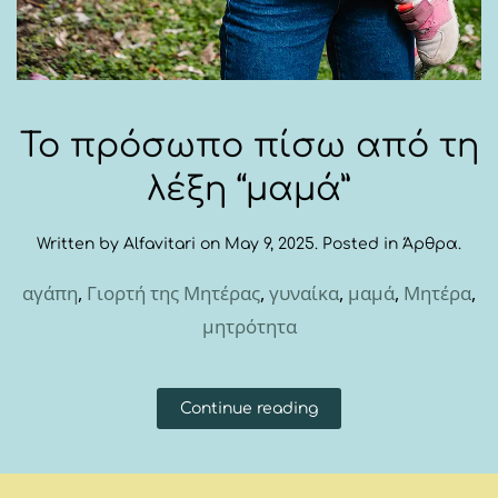
Το πρόσωπο πίσω από τη
λέξη “μαμά”
Written by
Alfavitari
on
May 9, 2025
. Posted in
Άρθρα
.
αγάπη
,
Γιορτή της Μητέρας
,
γυναίκα
,
μαμά
,
Μητέρα
,
μητρότητα
Continue reading