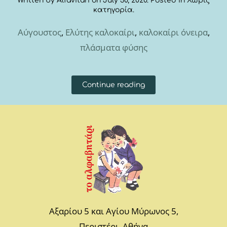
Written by
Alfavitari
on
July 30, 2020
. Posted in
Χωρίς
κατηγορία
.
Αύγουστος
,
Ελύτης καλοκαίρι
,
καλοκαίρι όνειρα
,
πλάσματα φύσης
Continue reading
Αξαρίου 5 και Αγίου Μύρωνος 5,
Περιστέρι, Αθήνα