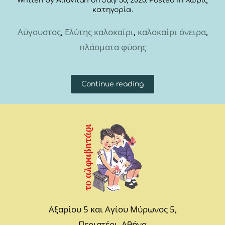
Written by
Alfavitari
on
July 30, 2020
. Posted in
Χωρίς
κατηγορία
.
Αύγουστος
,
Ελύτης καλοκαίρι
,
καλοκαίρι όνειρα
,
πλάσματα φύσης
Continue reading
Αξαρίου 5 και Αγίου Μύρωνος 5,
Περιστέρι, Αθήνα