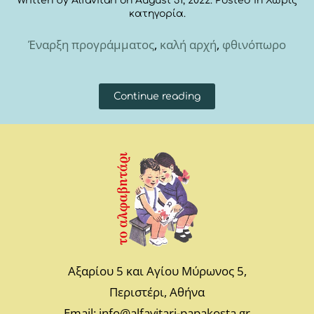
Written by
Alfavitari
on
August 31, 2022
. Posted in
Χωρίς
κατηγορία
.
Έναρξη προγράμματος
,
καλή αρχή
,
φθινόπωρο
Continue reading
Αξαρίου 5 και Αγίου Μύρωνος 5,
Περιστέρι, Αθήνα
Email: info@alfavitari-papakosta.gr