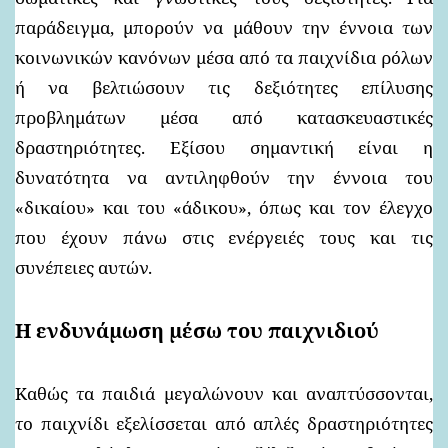
παράδειγμα, μπορούν να μάθουν την έννοια των
κοινωνικών κανόνων μέσα από τα παιχνίδια ρόλων
ή να βελτιώσουν τις δεξιότητες επίλυσης
προβλημάτων μέσα από κατασκευαστικές
δραστηριότητες. Εξίσου σημαντική είναι η
δυνατότητα να αντιληφθούν την έννοια του
«δικαίου» και του «άδικου», όπως και τον έλεγχο
που έχουν πάνω στις ενέργειές τους και τις
συνέπειες αυτών.
Η ενδυνάμωση μέσω του παιχνιδιού
Καθώς τα παιδιά μεγαλώνουν και αναπτύσσονται,
το παιχνίδι εξελίσσεται από απλές δραστηριότητες