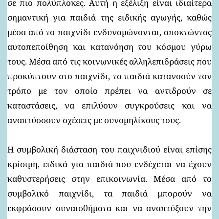
σε πιο πολύπλοκες. Αυτή η εξέλιξη είναι ιδιαίτερα
σημαντική για παιδιά της ειδικής αγωγής, καθώς
μέσα από το παιχνίδι ενδυναμώνονται, αποκτώντας
αυτοπεποίθηση και κατανόηση του κόσμου γύρω
τους. Μέσα από τις κοινωνικές αλληλεπιδράσεις που
προκύπτουν στο παιχνίδι, τα παιδιά κατανοούν τον
τρόπο με τον οποίο πρέπει να αντιδρούν σε
καταστάσεις, να επιλύουν συγκρούσεις και να
αναπτύσσουν σχέσεις με συνομηλίκους τους.
Η συμβολική διάσταση του παιχνιδιού είναι επίσης
κρίσιμη, ειδικά για παιδιά που ενδέχεται να έχουν
καθυστερήσεις στην επικοινωνία. Μέσα από το
συμβολικό παιχνίδι, τα παιδιά μπορούν να
εκφράσουν συναισθήματα και να αναπτύξουν την