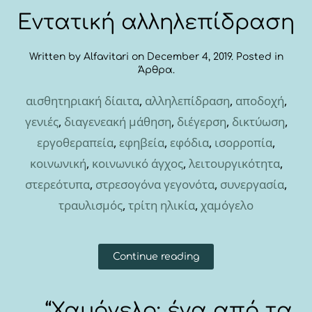
Εντατική αλληλεπίδραση
Written by
Alfavitari
on
December 4, 2019
. Posted in
Άρθρα
.
αισθητηριακή δίαιτα
,
αλληλεπίδραση
,
αποδοχή
,
γενιές
,
διαγενεακή μάθηση
,
διέγερση
,
δικτύωση
,
εργοθεραπεία
,
εφηβεία
,
εφόδια
,
ισορροπία
,
κοινωνική
,
κοινωνικό άγχος
,
λειτουργικότητα
,
στερεότυπα
,
στρεσογόνα γεγονότα
,
συνεργασία
,
τραυλισμός
,
τρίτη ηλικία
,
χαμόγελο
Continue reading
“Χαμόγελο: ένα από τα