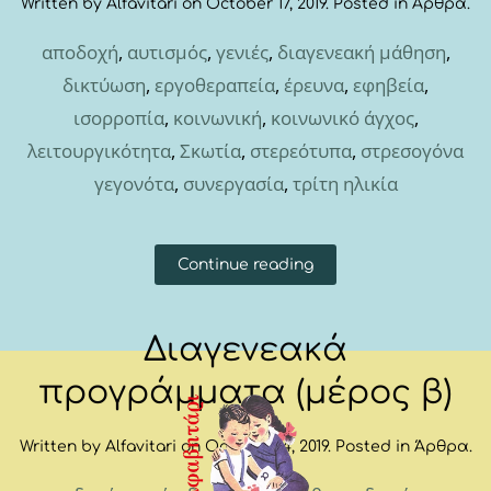
Written by
Alfavitari
on
October 17, 2019
. Posted in
Άρθρα
.
αποδοχή
,
αυτισμός
,
γενιές
,
διαγενεακή μάθηση
,
δικτύωση
,
εργοθεραπεία
,
έρευνα
,
εφηβεία
,
ισορροπία
,
κοινωνική
,
κοινωνικό άγχος
,
λειτουργικότητα
,
Σκωτία
,
στερεότυπα
,
στρεσογόνα
γεγονότα
,
συνεργασία
,
τρίτη ηλικία
Continue reading
Διαγενεακά
προγράμματα (μέρος β)
Written by
Alfavitari
on
October 14, 2019
. Posted in
Άρθρα
.