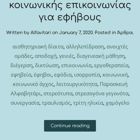
κοινωνικής επικοινωνίας
για εφήβους
Written by
Alfavitari
on
January 7, 2020
. Posted in
Άρθρα
.
αισθητηριακή δίαιτα
,
αλληλεπίδραση
,
ανοιχτές
ομάδες
,
αποδοχή
,
γενιές
,
διαγενεακή μάθηση
,
διέγερση
,
δικτύωση
,
επικοινωνία
,
εργοθεραπεία
,
εφηβεία
,
έφηβοι
,
εφόδια
,
ισορροπία
,
κοινωνική
,
κοινωνικό άγχος
,
λειτουργικότητα
,
Παρασκευή
Αλφαβητάρι
,
στερεότυπα
,
στρεσογόνα γεγονότα
,
συνεργασία
,
τραυλισμός
,
τρίτη ηλικία
,
χαμόγελο
Continue reading