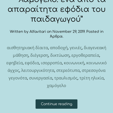
απαραίτητα εφόδια του
παιδαγωγού”
Written by
Alfavitari
on
November 29, 2019
. Posted in
Άρθρα
.
αισθητηριακή δίαιτα
,
αποδοχή
,
γενιές
,
διαγενεακή
μάθηση
,
διέγερση
,
δικτύωση
,
εργοθεραπεία
,
εφηβεία
,
εφόδια
,
ισορροπία
,
κοινωνική
,
κοινωνικό
άγχος
,
λειτουργικότητα
,
στερεότυπα
,
στρεσογόνα
γεγονότα
,
συνεργασία
,
τραυλισμός
,
τρίτη ηλικία
,
χαμόγελο
Continue reading