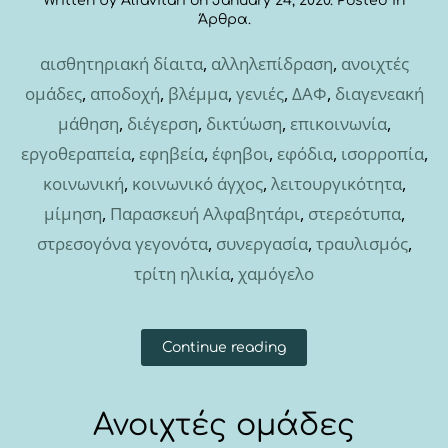
Written by
Alfavitari
on
January 24, 2020
. Posted in
Άρθρα
.
αισθητηριακή δίαιτα
,
αλληλεπίδραση
,
ανοιχτές
ομάδες
,
αποδοχή
,
βλέμμα
,
γενιές
,
ΔΑΦ
,
διαγενεακή
μάθηση
,
διέγερση
,
δικτύωση
,
επικοινωνία
,
εργοθεραπεία
,
εφηβεία
,
έφηβοι
,
εφόδια
,
ισορροπία
,
κοινωνική
,
κοινωνικό άγχος
,
λειτουργικότητα
,
μίμηση
,
Παρασκευή Αλφαβητάρι
,
στερεότυπα
,
στρεσογόνα γεγονότα
,
συνεργασία
,
τραυλισμός
,
τρίτη ηλικία
,
χαμόγελο
Continue reading
Ανοιχτές ομάδες