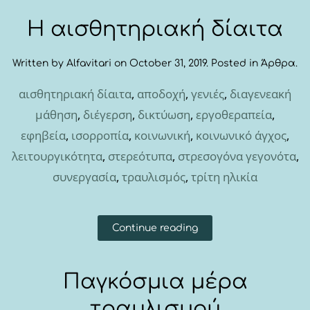
Η αισθητηριακή δίαιτα
Written by
Alfavitari
on
October 31, 2019
. Posted in
Άρθρα
.
αισθητηριακή δίαιτα
,
αποδοχή
,
γενιές
,
διαγενεακή
μάθηση
,
διέγερση
,
δικτύωση
,
εργοθεραπεία
,
εφηβεία
,
ισορροπία
,
κοινωνική
,
κοινωνικό άγχος
,
λειτουργικότητα
,
στερεότυπα
,
στρεσογόνα γεγονότα
,
συνεργασία
,
τραυλισμός
,
τρίτη ηλικία
Continue reading
Παγκόσμια μέρα
τραυλισμού