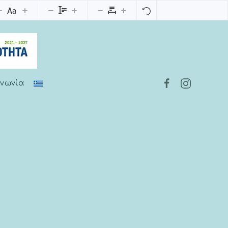
Aa
ινωνία