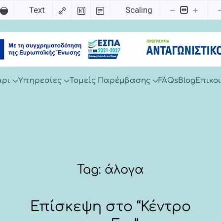
Text
Scaling
άρι
Υπηρεσίες
Τομείς Παρέμβασης
FAQs
Blog
Επικο
Tag:
άλογα
Επίσκεψη στο “Κέντρο