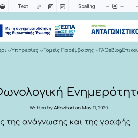
Text
Scaling
άρι
Υπηρεσίες
Τομείς Παρέμβασης
FAQs
Blog
Επικο
ωνολογική Ενημερότη
Written by
Alfavitari
on
May 11, 2020
.
ς της ανάγνωσης και της γραφής