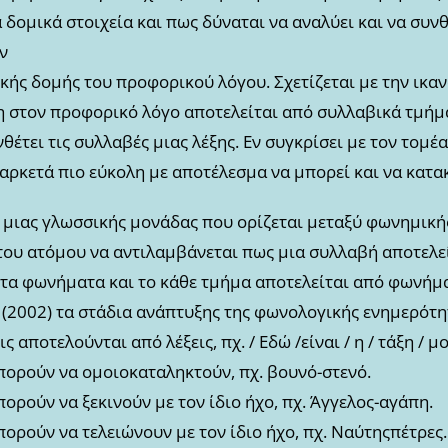
ομικά στοιχεία και πως δύναται να αναλύει και να συνθέ
ν
κής δομής του προφορικού λόγου. Σχετίζεται με την ικα
η στον προφορικό λόγο αποτελείται από συλλαβικά τμήμα
νθέτει τις συλλαβές μιας λέξης. Εν συγκρίσει με τον τομ
αρκετά πιο εύκολη με αποτέλεσμα να μπορεί και να κατα
ο μιας γλωσσικής μονάδας που ορίζεται μεταξύ φωνημική
του ατόμου να αντιλαμβάνεται πως μια συλλαβή αποτελε
 τα φωνήματα και το κάθε τμήμα αποτελείται από φωνήμ
(2002) τα στάδια ανάπτυξης της φωνολογικής ενημερότητ
 αποτελούνται από λέξεις, πχ. / Εδώ /είναι / η / τάξη / μου
μπορούν να ομοιοκαταληκτούν, πχ. βουνό-στενό.
πορούν να ξεκινούν με τον ίδιο ήχο, πχ. Άγγελος-αγάπη.
μπορούν να τελειώνουν με τον ίδιο ήχο, πχ. Ναύτηςπέτρες.