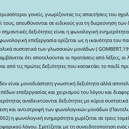
ερισσότεροι γονείς, γνωρίζοντας τις απαιτήσεις του σχολ
ί τους, απευθύνονται σε ειδικούς για τη διερεύνηση των
ο σημαντικές δεξιότητες είναι η φωνολογική ενημερότητα
ωνολογική επεξεργασία ορίζεται ως η ικανότητα του παι
νολικά συστατικά των γλωσσικών μονάδων ( GOMBERT,1992
αμβάνεται ότι αποτελούνται οι προτάσεις από λέξεις, οι 
ι από τις πρώτες δεξιότητες που κατακτάει το παιδί πρ
εν είναι μονοδιάστατη γνωστική δεξιότητα αλλά αποτελ
ιπέδων επεξεργασίας και χειρισμού του λόγου και διαφο
ρότητας αναδεικτύονται δεξιότητες με κύρια συστατικά 
ση και αντιστροφή των φωνολογικών μονάδων (Παντελιάδ
02) η φωνολογική ενημερότητα χωρίζεται σε τρεις τομεί
φορικού λόγου. Σχετίζεται με τη συνειδητοποίηση ενός 