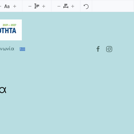
Aa
ινωνία
τα