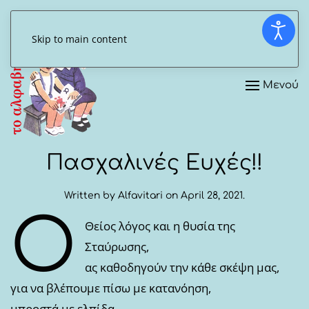
Skip to main content
Μενού
Πασχαλινές Ευχές!!
Written by
Alfavitari
on
April 28, 2021
.
Ο
Θείος λόγος και η θυσία της
Σταύρωσης,
ας καθοδηγούν την κάθε σκέψη μας,
για να βλέπουμε πίσω με κατανόηση,
μπροστά με ελπίδα,