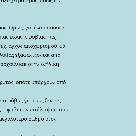
ολύ χειρότερος, όπως π.χ.
ους. Όμως, για ένα ποσοστό
ιας ειδικής φοβίας -π.χ.
π.χ. άγχος αποχωρισμού κ.ά.
ηλικίας εξαφανίζονται από
πάρχουν και στην ενήλικη
μφυτος, οπότε υπάρχουν από
 ο φόβος για τους ξένους
ή, ο φόβος εγκατάλειψης- που
ή μεγαλύτερο βαθμό στον