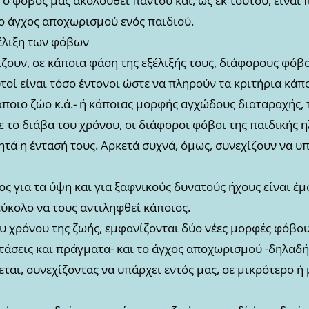
ο φόβος μας ακολουθεί παντού και, ως εκ τούτου, είναι π
νο άγχος αποχωρισμού ενός παιδιού.
έλιξη των φόβων
ζουν, σε κάποια φάση της εξέλιξής τους, διάφορους φόβ
τοί είναι τόσο έντονοι ώστε να πληρούν τα κριτήρια κάπο
άποιο ζώο κ.ά.- ή κάποιας μορφής αγχώδους διαταραχής, 
ε το διάβα του χρόνου, οι διάφοροι φόβοι της παιδικής 
ητά η έντασή τους. Αρκετά συχνά, όμως, συνεχίζουν να υ
 για τα ύψη και για ξαφνικούς δυνατούς ήχους είναι έ
 εύκολο να τους αντιληφθεί κάποιος.
υ χρόνου της ζωής, εμφανίζονται δύο νέες μορφές φόβου:
στάσεις και πράγματα- και το άγχος αποχωρισμού -δηλαδ
εται, συνεχίζοντας να υπάρχει εντός μας, σε μικρότερο 