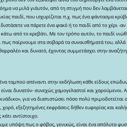
όημα να μιλά γι΄αυτόν, από τη στιγμή που δεν λαμβάνετ
ικίας παιδί, που ισχυρίζεται π.χ. πως ένα φάντασμα κρύ
διστάσετε να πάρετε ένα φακό ή το παιδί από το χέρι -αν 
κάτω από το κρεβάτι. Με τον τρόπο αυτόν, το παιδί νιώθε
ι πως παίρνουμε στα σοβαρά τα συναισθήματά του, αλλά
 θαρραλέο και δυνατό, έχοντας συμμετάσχει στην αναζήτ
 ένα ταμπού απέναντι στην εκδήλωση κάθε είδους επώδυ
ν είναι δυνατόν- συνεχώς χαμογελαστοί και χαρούμενοι. Α
ωινάδικο», για να διαπιστώσει πόσο πολύ πριμοδοτείται 
, χορό, εξεζητημένες εκφράσεις δήθεν ευφορίας και καλ
 κάτι αντίστοιχο.
υμε υπόψη πως ο φόβος, γενικώς, είναι ένα απόλυτα φυσ