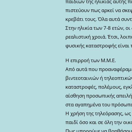
παιδιών της ηλικίας αυτής π
πιστεύουν πως αρκεί να σκεφ
κρεβάτι τους. Όλα αυτά συν
Στην ηλικία των 7-8 ετών, ο
ρεαλιστική χροιά. Έτσι, λοι
φυσικής καταστροφής είναι 
Η επιρροή των Μ.Μ.Ε.
Από αυτά που προαναφέραμε,
βιντεοταινιών ή τηλεοπτικώ
καταστροφές, πολέμους, εγκλ
αίσθηση προσωπικής απειλής 
στα αγαπημένα του πρόσωπα
Η χρήση της τηλεόρασης, ως
παιδί όσο και σε όλη την οικ
Πως μπορούμε να βοηθήσουμ