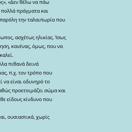
ος», «Δεν θέλω να πάω
α πολλά πράγματα και
ό, παρόλη την ταλαιπωρία που
ωπος, ασχέτως ηλικίας. Ίσως
ηση, κανένας, όμως, που να
καλεί.
λλα πιθανά δεινά
ας, π.χ. τον τρόπο που
ί να είναι οδυνηρό το
καθώς προετοιμάζει σώμα και
θε είδους κίνδυνο που
αι, ουσιαστικά, χωρίς