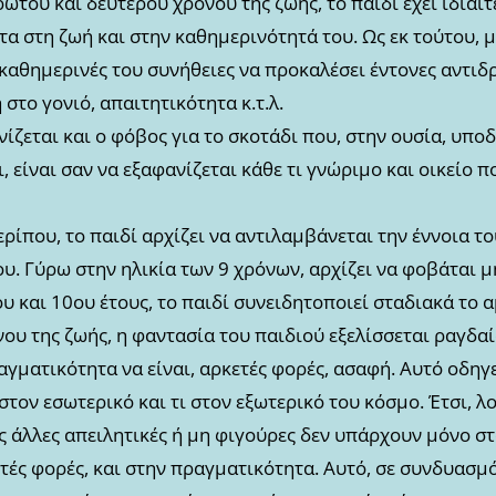
ώτου και δεύτερου χρόνου της ζωής, το παιδί έχει ιδιαί
α στη ζωή και στην καθημερινότητά του. Ως εκ τούτου, μ
καθημερινές του συνήθειες να προκαλέσει έντονες αντιδρ
στο γονιό, απαιτητικότητα κ.τ.λ.
νίζεται και ο φόβος για το σκοτάδι που, στην ουσία, υπο
 είναι σαν να εξαφανίζεται κάθε τι γνώριμο και οικείο π
ερίπου, το παιδί αρχίζει να αντιλαμβάνεται την έννοια τ
υ. Γύρω στην ηλικία των 9 χρόνων, αρχίζει να φοβάται μ
 και 10ου έτους, το παιδί συνειδητοποιεί σταδιακά το 
ου της ζωής, η φαντασία του παιδιού εξελίσσεται ραγδαί
γματικότητα να είναι, αρκετές φορές, ασαφή. Αυτό οδηγε
 στον εσωτερικό και τι στον εξωτερικό του κόσμο. Έτσι, λο
ες άλλες απειλητικές ή μη φιγούρες δεν υπάρχουν μόνο σ
τές φορές, και στην πραγματικότητα. Αυτό, σε συνδυασμ