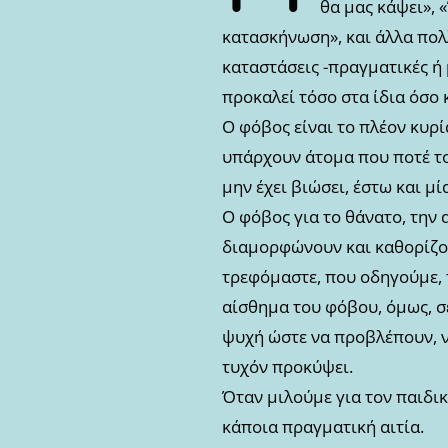
θα μας κάψει», 
κατασκήνωση», και άλλα πολ
καταστάσεις -πραγματικές ή 
προκαλεί τόσο στα ίδια όσο κ
Ο φόβος είναι το πλέον κυρί
υπάρχουν άτομα που ποτέ του
μην έχει βιώσει, έστω και μ
Ο φόβος για το θάνατο, την 
διαμορφώνουν και καθορίζου
τρεφόμαστε, που οδηγούμε, 
αίσθημα του φόβου, όμως, σ
ψυχή ώστε να προβλέπουν, ν
τυχόν προκύψει.
Όταν μιλούμε για τον παιδικ
κάποια πραγματική αιτία.