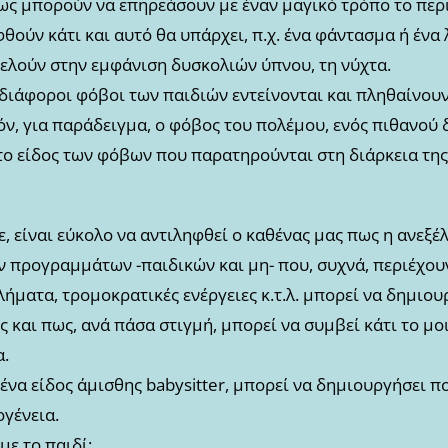
ως μπορούν να επηρεάσουν με έναν μαγικό τρόπο το περι
θούν κάτι και αυτό θα υπάρχει, π.χ. ένα φάντασμα ή ένα
τελούν στην εμφάνιση δυσκολιών ύπνου, τη νύχτα.
ι διάφοροι φόβοι των παιδιών εντείνονται και πληθαίνου
πόν, για παράδειγμα, ο φόβος του πολέμου, ενός πιθανού
το είδος των φόβων που παρατηρούνται στη διάρκεια της
 είναι εύκολο να αντιληφθεί ο καθένας μας πως η ανεξ
ν προγραμμάτων -παιδικών και μη- που, συχνά, περιέχου
ήματα, τρομοκρατικές ενέργειες κ.τ.λ. μπορεί να δημιου
και πως, ανά πάσα στιγμή, μπορεί να συμβεί κάτι το μοι
.
 ένα είδος άμισθης babysitter, μπορεί να δημιουργήσει 
ογένεια.
ε το παιδί;