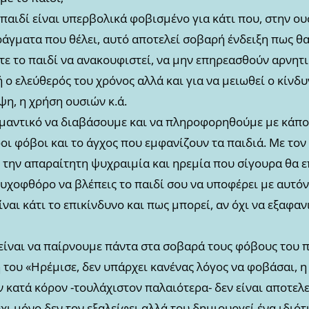
αιδί είναι υπερβολικά φοβισμένο για κάτι που, στην ουσ
ράγματα που θέλει, αυτό αποτελεί σοβαρή ένδειξη πως θ
ε το παιδί να ανακουφιστεί, να μην επηρεασθούν αρνητι
ή ο ελεύθερός του χρόνος αλλά και για να μειωθεί ο κίν
η, η χρήση ουσιών κ.ά.
σημαντικό να διαβάσουμε και να πληροφορηθούμε με κάπο
ι φόβοι και το άγχος που εμφανίζουν τα παιδιά. Με τον
την απαραίτητη ψυχραιμία και ηρεμία που σίγουρα θα επ
 ψυχοφθόρο να βλέπεις το παιδί σου να υποφέρει με αυτόν
ναι κάτι το επικίνδυνο και πως μπορεί, αν όχι να εξαφαν
είναι να παίρνουμε πάντα στα σοβαρά τους φόβους του π
ή του «Ηρέμισε, δεν υπάρχει κανένας λόγος να φοβάσαι, 
 κατά κόρον -τουλάχιστον παλαιότερα- δεν είναι αποτελ
χι μόνο δεν τον εξαλείφει αλλά του δημιουργεί ένα ιδιό