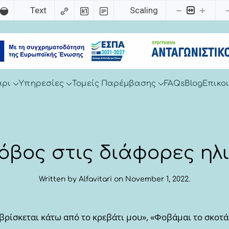
Text
Scaling
άρι
Υπηρεσίες
Τομείς Παρέμβασης
FAQs
Blog
Επικο
όβος στις διάφορες ηλι
Written by
Alfavitari
on
November 1, 2022
.
ρίσκεται κάτω από το κρεβάτι μου», «Φοβάμαι το σκοτάδ