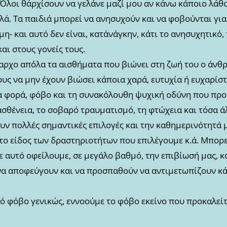
«Όλοι θ΄αρχίσουν να γελάνε μαζί μου αν κάνω κάποιο λάθ
λά. Τα παιδιά μπορεί να ανησυχούν και να φοβούνται γι
μη- και αυτό δεν είναι, κατ΄ανάγκην, κάτι το ανησυχητικ
αι στους γονείς τους.
αρχο απ΄όλα τα αισθήματα που βιώνει στη ζωή του ο άνθρ
ς να μην έχουν βιώσει κάποια χαρά, ευτυχία ή ευχαρίστ
ία φορά, φόβο και τη συνακόλουθη ψυχική οδύνη που προ
ασθένεια, το σοβαρό τραυματισμό, τη φτώχεια και τόσα ά
ν πολλές σημαντικές επιλογές και την καθημερινότητά μ
το είδος των δραστηριοτήτων που επιλέγουμε κ.ά. Μπορε
ε αυτό οφείλουμε, σε μεγάλο βαθμό, την επιβίωσή μας, 
α αποφεύγουν και να προσπαθούν να αντιμετωπίζουν κά
ό φόβο γενικώς, εννοούμε το φόβο εκείνο που προκαλείτ