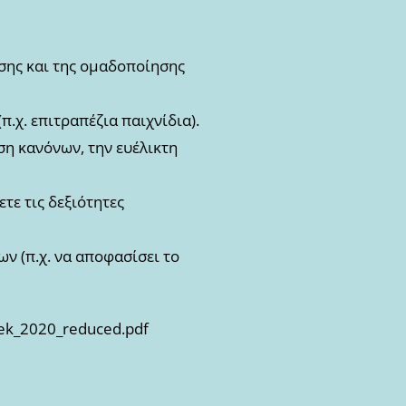
ισης και της ομαδοποίησης
.χ. επιτραπέζια παιχνίδια).
υση κανόνων, την ευέλικτη
τε τις δεξιότητες
ν (π.χ. να αποφασίσει το
eek_2020_reduced.pdf