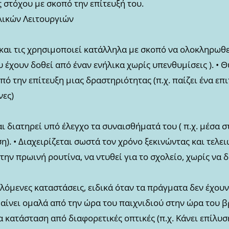
 στόχου με σκοπό την επίτευξή του.
ελικών Λειτουργιών
και τις χρησιμοποιεί κατάλληλα με σκοπό να ολοκληρωθεί
 έχουν δοθεί από έναν ενήλικα χωρίς υπενθυμίσεις ). • 
ό την επίτευξη μιας δραστηριότητας (π.χ. παίζει ένα επ
νες)
αι διατηρεί υπό έλεγχο τα συναισθήματά του ( π.χ. μέσα σ
η). • Διαχειρίζεται σωστά τον χρόνο ξεκινώντας και τελε
ι την πρωινή ρουτίνα, να ντυθεί για το σχολείο, χωρίς να 
λόμενες καταστάσεις, ειδικά όταν τα πράγματα δεν έχου
αίνει ομαλά από την ώρα του παιχνιδιού στην ώρα του β
 κατάσταση από διαφορετικές οπτικές (π.χ. Κάνει επίλυ