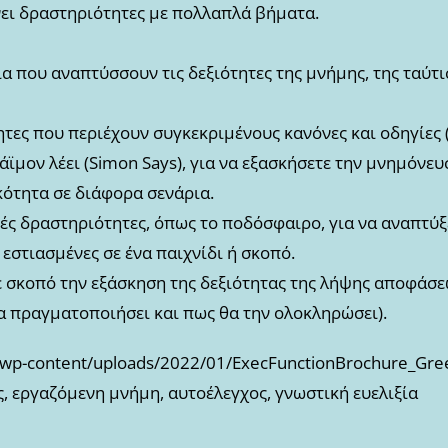
νει δραστηριότητες με πολλαπλά βήματα.
α που αναπτύσσουν τις δεξιότητες της μνήμης, της ταύτ
τες που περιέχουν συγκεκριμένους κανόνες και οδηγίες (π
Σάϊμον λέει (Simon Says), για να εξασκήσετε την μνημόνε
ότητα σε διάφορα σενάρια.
ς δραστηριότητες, όπως το ποδόσφαιρο, για να αναπτύξε
εστιασμένες σε ένα παιχνίδι ή σκοπό.
ε σκοπό την εξάσκηση της δεξιότητας της λήψης αποφάσεω
α πραγματοποιήσει και πως θα την ολοκληρώσει).
g/wp-content/uploads/2022/01/ExecFunctionBrochure_Gr
ες, εργαζόμενη μνήμη, αυτοέλεγχος, γνωστική ευελιξία