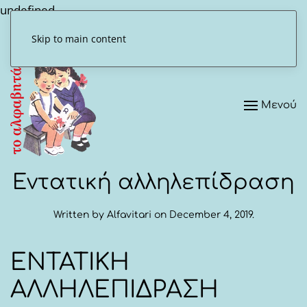
undefined
Skip to main content
Μενού
Εντατική αλληλεπίδραση
Written by
Alfavitari
on
December 4, 2019
.
ΕΝΤΑΤΙΚΗ
ΑΛΛΗΛΕΠΙΔΡΑΣΗ