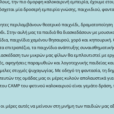
λους, την πιο όμορφη καλοκαιρινή εμπειρία, έχουμε ετο
χεται μία δροσερή εμπειρία γνώσης, παιχνιδιού, φαντα
τητες περιλαμβάνουν θεατρικό παιχνίδι, δραματοποίηση 
ύδι. Στην αυλή μας τα παιδιά θα διασκεδάσουν με μουσικ
δια, παιχνίδια χαμένου θησαυρού, χορό και κηπουρική.
τα επιτραπέζια, τα παιχνίδια ανάπτυξης συναισθηματική
ιασκέδαση των μικρών μας φίλων θα εμπλουτιστεί με εργ
ές, αφηγήσεις παραμυθιών και λογοτεχνικής παιδείας κα
μελες στιγμές ψυχαγωγίας. Με οδηγό τη φαντασία, τη δη
ευτών της ομάδας μας οι μέρες κυλούν απολαυστικά για 
ου CAMP του φετινού καλοκαιριού είναι γεμάτο δράση, π
 οι μέρες αυτές να μείνουν στη μνήμη των παιδιών μας α