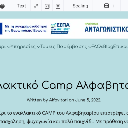
Text
Scaling
άρι
Υπηρεσίες
Τομείς Παρέμβασης
FAQs
Blog
Επικο
λακτικό Camp Αλφαβητ
Written by
Alfavitari
on
June 5, 2022
.
αίρι το εναλλακτικό CAMP του Αλφαβηταρίου επιστρέφει
πασχόληση, ψυχαγωγία και πολύ παιχνίδι. Με πρόθεση 