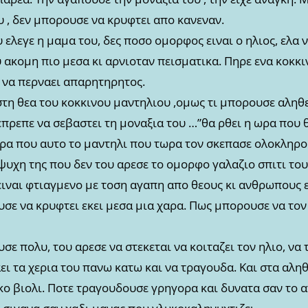
υ , δεν μπορουσε να κρυφτει απο κανεναν.
 ελεγε η μαμα του, δες ποσο ομορφος ειναι ο ηλιος, ελα 
 ακομη πιο μεσα κι αρνιοταν πεισματικα. Πηρε ενα κοκκι
ι να περναει απαρητηρητος.
τη θεα του κοκκινου μαντηλιου ,ομως τι μπορουσε αληθει
επρεπε να σεβαστει τη μοναξια του …”θα ρθει η ωρα που 
ωρα που αυτο το μαντηλι που τωρα τον σκεπασε ολοκληρο ,
ψυχη της που δεν του αρεσε το ομορφο γαλαζιο σπιτι του
ειναι φτιαγμενο με τοση αγαπη απο θεους κι ανθρωπους ε
υσε να κρυφτει εκει μεσα μια χαρα. Πως μπορουσε να τον
σε πολυ, του αρεσε να στεκεται να κοιταζει τον ηλιο, να 
ει τα χερια του πανω κατω και να τραγουδα. Και στα αλη
ο βιολι. Ποτε τραγουδουσε γρηγορα και δυνατα σαν το 