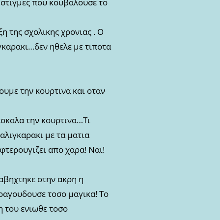
ς στιγμες που κουβαλουσε το
ξη της σχολικης χρονιας . Ο
ιγκαρακι…δεν ηθελε με τιποτα
ουμε την κουρτινα και οταν
δασκαλα την κουρτινα…Τι
αλιγκαρακι με τα ματια
φτερουγιζει απο χαρα! Ναι!
ραβηχτηκε στην ακρη η
τραγουδουσε τοσο μαγικα! Το
η του ενιωθε τοσο