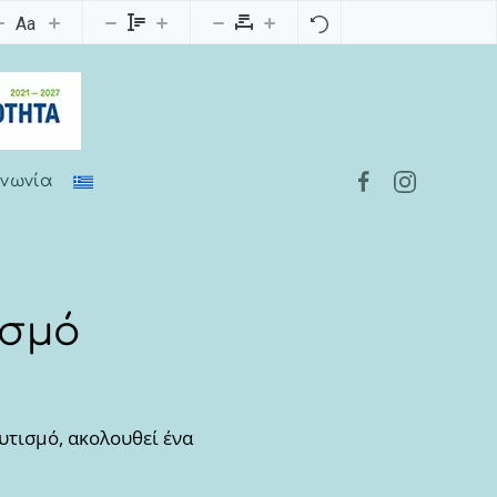
Aa
ινωνία
ισμό
υτισμό, ακολουθεί ένα