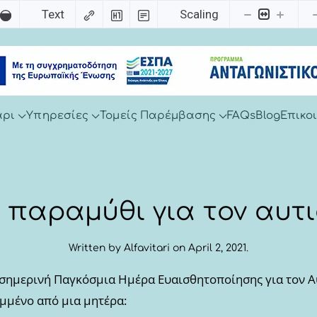
Text
Scaling
άρι
Υπηρεσίες
Τομείς Παρέμβασης
FAQs
Blog
Επικο
 παραμύθι για τον αυτ
Written by
Alfavitari
on
April 2, 2021
.
 σημερινή Παγκόσμια Ημέρα Ευαισθητοποίησης για τον Α
μμένο από μια μητέρα: