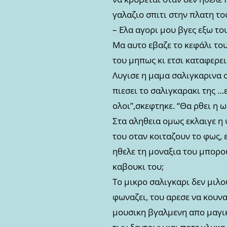
γαλαζιο σπιτι στην πλατη το
– Ελα αγορι μου βγες εξω του
Μα αυτο εβαζε το κεφάλι του
του μηπως κι ετσι καταφερε
Λυγισε η μαμα σαλιγκαρινα σ
πιεσει το σαλιγκαρακι της …
ολοι”,σκεφτηκε. “Θα ρθει η 
Στα αληθεια ομως εκλαιγε η 
του οταν κοιταζουν το φως, 
ηθελε τη μοναξια του μπορο
καβουκι του;
Το μικρο σαλιγκαρι δεν μιλου
φωναζει, του αρεσε να κουνα
μουσικη βγαλμενη απο μαγικ