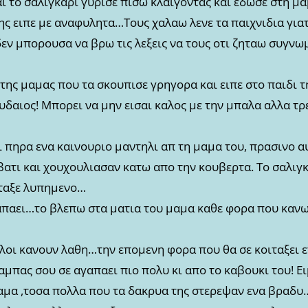
ι το σαλιγκαρι γυρισε πισω κλαιγοντας και εδωσε στη μα
της ειπε με αναφυλητα…Τους χαλαω λενε τα παιχνιδια γιατ
εν μπορουσα να βρω τις λεξεις να τους οτι ζηταω συγνωμ
της μαμας που τα σκουπισε γρηγορα και ειπε στο παιδι τη
ουδαιος! Μπορει να μην εισαι καλος με την μπαλα αλλα τ
 πηρα ενα καινουριο μαντηλι απ τη μαμα του, πρασινο α
ατι και χουχουλιασαν κατω απο την κουβερτα. Το σαλιγκ
ιταξε λυπημενο…
παει…το βλεπω στα ματια του μαμα καθε φορα που κανω
αλοι κανουν λαθη…την επομενη φορα που θα σε κοιταξει ετ
μπας σου σε αγαπαει πιο πολυ κι απο το καβουκι του! Ει
μα ,τοσα πολλα που τα δακρυα της στερεψαν ενα βραδυ…