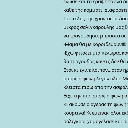
ενωσε και τα εραψε το ενα δ
καθε της κομματι. Διαφορετι
Στο τελος της χρονιας οι δασ
μικρος σαλιγκαρουλης μας θα
να τραγουδησει μπροστα σε 
-Μαμα θα με κοροιδευουν!!!!
-Εχω φτιαξει μια πελωρια κ
θα τραγουδας κανεις δεν θα σ
Ετσι κι εγινε λοιπον…οταν η
ομορφη φωνη λεγαν ολοι! Μι
κλειστα πισω απο την ασφαλε
Ειχε την πιο ομορφη φωνη απ
Κι ακουσε ο αγερας τη φωνη
κουρτινα! Κι εμειναν ολοι ε
σαλιγκαρι χαμογελασε και σ