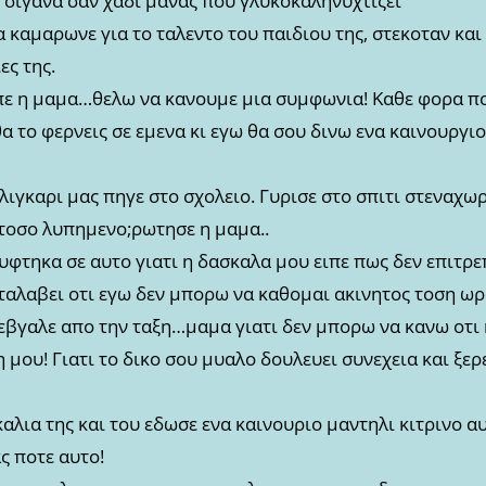
, σιγανα σαν χαδι μανας που γλυκοκαληνυχτιζει
να καμαρωνε για το ταλεντο του παιδιου της, στεκοταν κα
ες της.
ε η μαμα…θελω να κανουμε μια συμφωνια! Καθε φορα που
α το φερνεις σε εμενα κι εγω θα σου δινω ενα καινουργιο
αλιγκαρι μας πηγε στο σχολειο. Γυρισε στο σπιτι στενα
ι τοσο λυπημενο;ρωτησε η μαμα..
υφτηκα σε αυτο γιατι η δασκαλα μου ειπε πως δεν επιτρε
ταλαβει οτι εγω δεν μπορω να καθομαι ακινητος τοση ωρα
 εβγαλε απο την ταξη…μαμα γιατι δεν μπορω να κανω οτι κ
η μου! Γιατι το δικο σου μυαλο δουλευει συνεχεια και ξερ
καλια της και του εδωσε ενα καινουριο μαντηλι κιτρινο 
ς ποτε αυτο!