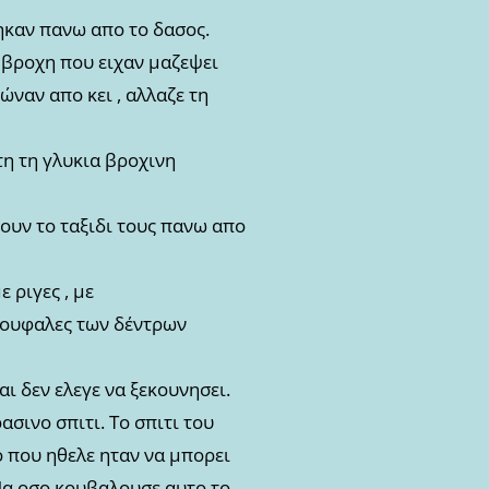
ηκαν πανω απο το δασος.
 βροχη που ειχαν μαζεψει
ναν απο κει , αλλαζε τη
τη τη γλυκια βροχινη
ουν το ταξιδι τους πανω απο
 ριγες , με
 κουφαλες των δέντρων
ι δεν ελεγε να ξεκουνησει.
ρασινο σπιτι. Το σπιτι του
ο που ηθελε ηταν να μπορει
 Μα οσο κουβαλουσε αυτο το