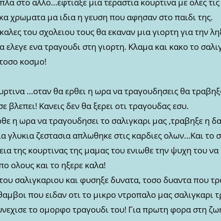
ιπλα στο αλλο…εφτιαξε μια τεραστια κουρτινα με ολες τι
κα χρωματα μα ιδια η γευση που αφησαν στο παιδι της.
καλες του σχολειου τους θα εκαναν μια γιορτη για την λη
 ελεγε ενα τραγουδι στη γιορτη. Κλαμα και κακο το σαλ
τοσο κοσμο!
ουρτινα …οταν θα ερθει η ωρα να τραγουδησεις θα τραβηξ
ε βλεπει! Κανεις δεν θα ξερει οτι τραγουδας εσυ.
ρθε η ωρα να τραγουδησει το σαλιγκαρι μας ,τραβηξε η 
α γλυκια ζεστασια απλωθηκε στις καρδιες ολων…Και το σ
ια της κουρτινας της μαμας του ενιωθε την ψυχη του να 
ο ολους και το ηξερε καλα!
 του σαλιγκαριου και φυσηξε δυνατα, τοσο δυαντα που τ
κθαμβοι που ειδαν οτι το μικρο ντροπαλο μας σαλιγκαρι 
υνεχισε το ομορφο τραγουδι του! Για πρωτη φορα στη ζω