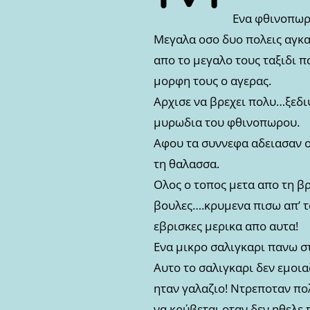
Ενα φθινοπωρ
Μεγαλα οσο δυο πολεις αγκα
απο το μεγαλο τους ταξιδι 
μορφη τους ο αγερας.
Αρχισε να βρεχει πολυ…ξεδι
μυρωδια του φθινοπωρου.
Αφου τα συννεφα αδειασαν ο
τη θαλασσα.
Ολος ο τοπος μετα απο τη βρ
βουλες….κρυμενα πισω απ’ τ
εβρισκες μερικα απο αυτα!
Ενα μικρο σαλιγκαρι πανω στ
Αυτο το σαλιγκαρι δεν εμοιαζ
ηταν γαλαζιο! Ντρεποταν πολ
να κρύβεται οταν δεν ηθελε 