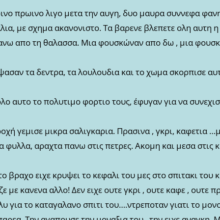
ινο πρωινο λιγο μετα την αυγη, δυο μαυρα συννεφα φαν
λια, με σχημα ακανονιστο. Τα βαρενε βλεπετε ολη αυτη η
πανω απο τη θαλασσα. Μια φουσκώναν απο δω , μια φουσκώ
ψασαν τα δεντρα, τα λουλουδια και το χωμα σκορπισε αυ
λο αυτο το πολυτιμο φορτιο τους, έφυγαν για να συνεχισ
οχή γεμισε μικρα σαλιγκαρια. Πρασινα , γκρι, καφετια …με
α φυλλα, αραχτα πανω στις πετρες. Ακομη και μεσα στις
ο βραχο ειχε κρυψει το κεφαλι του μες στο σπιτακι του κα
ε με κανενα αλλο! Δεν ειχε ουτε γκρι , ουτε καφε , ουτε π
υ για το καταγαλανο σπιτι του….ντρεποταν γιατι το μον
παρεα. Την αγαπουσε την μοναξια του , την ειχε αναγκη.