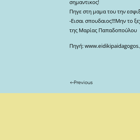
σημαντικος!
Πηγε στη μαμα του την εσφι
-Εισαι σπουδαιος!!!Μην το ξ
της Μαρίας Παπαδοπούλου
Πηγή: www.eidikipaidagogos.
Previous