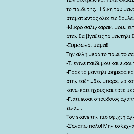
των δεντρων και ποτε γλυκα
το παιδι της. Η δικη του μα
σταματωντας ολες τις δουλει
-Μικρο σαλιγκαρακι μου…ειπ
οταν θα βγαζεις το μαντηλι θ
-Συμφωνοι μαμα!!!
Την αλλη μερα το πρωι το σ
-Τι εγινε παιδι μου και εισα
-Παρε το μαντηλι ,σημερα κρ
στην ταξη…δεν μπορει να κα
κανω κατι ηχους και τοτε με
-Γιατι εισαι σπουδαιος αγαπ
ειναι…
Τον εκανε την πιο σφιχτη αγ
-Σ’αγαπω πολυ! Μην το ξεχνα