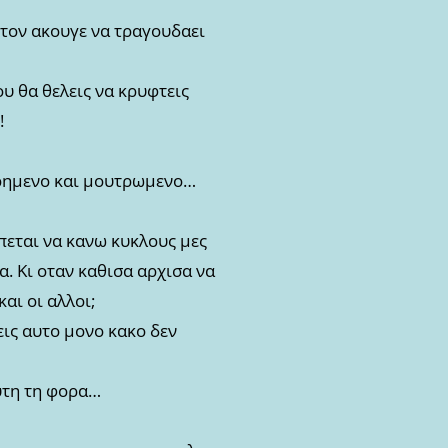
ι τον ακουγε να τραγουδαει
 θα θελεις να κρυφτεις
!
χωρημενο και μουτρωμενο…
πεται να κανω κυκλους μες
. Κι οταν καθισα αρχισα να
αι οι αλλοι;
εις αυτο μονο κακο δεν
αυτη τη φορα…